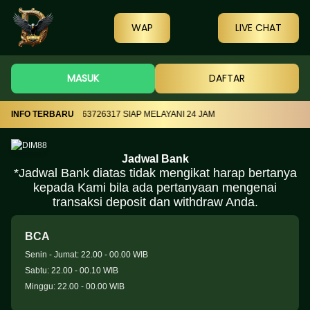
WAP
LIVE CHAT
MASUK
DAFTAR
 TELEGRAM +855963726317 SIAP MELAYANI 24 JAM
INFO TERBARU
Jadwal Bank
*Jadwal Bank diatas tidak mengikat harap bertanya
kepada Kami bila ada pertanyaan mengenai
transaksi deposit dan withdraw Anda.
BCA
Senin - Jumat: 22.00 - 00.00 WIB
Sabtu: 22.00 - 00.10 WIB
Minggu: 22.00 - 00.00 WIB