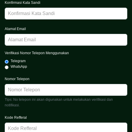
Konfirmasi Kata Sandi
Alamat Email
Verifikasi Nomor Telepon Menggunakan
Telegram
WhatsApp
Nomor Telepon
Tips: No telepon ini akan digunakan untuk melakukan verifikasi dan
notifikasi.
Kode Refferal