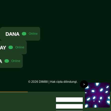
DANA
......
Online
AY
......
Online
A
......
Online
© 2026 DIM88 | Hak cipta dilindungi.
>