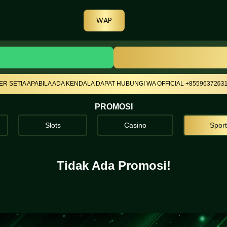
WAP
TIA APABILA ADA KENDALA DAPAT HUBUNGI WA OFFICIAL +855963726317 D
PROMOSI
Slots
Casino
Spor
Tidak Ada Promosi!