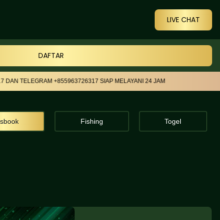
LIVE CHAT
DAFTAR
AN TELEGRAM +855963726317 SIAP MELAYANI 24 JAM
tsbook
Fishing
Togel